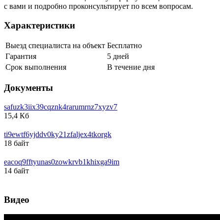
с вами и подробно проконсультирует по всем вопросам.
Характеристики
Выезд специалиста на объект
Бесплатно
Гарантия
5 дней
Срок выполнения
В течение дня
Документы
safuzk3iix39cqznk4rarumrnz7xyzv7
15,4 Кб
ti9ewtf6yjddv0ky21zfaljex4tkorgk
18 байт
eacoq9fftyunas0zowkrvb1khixga9im
14 байт
Видео