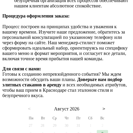
безупречная организация всех процессов обеспечивают
нашим клиентам абсолютное спокойствие.
Процедура оформления заказа:
Процесс построен на принципах удобства и уважения к
вашему времени. Изучите наше предложение, обратитесь за
персональной консультацией по указанному телефону или
через форму на сайте. Наш менеджер-стилист поможет
сформировать идеальный набор, ориентируясь на специфику
вашего меню и формат мероприятия, и согласует все детали,
включая точное время прибытия нашей команды.
Для связи с нами:
Готовы к созданию непревзойденного события? Мы ждем
возможности обсудить ваши планы.
Доверьте нам подбор
элитных стаканов в аренду
и всех необходимых атрибутов,
чтобы ваш прием в Краснодаре стал эталоном стиля и
безупречного вкуса.
<
Август 2026
>
Пн
Вт
Ср
Чт
Пт
Сб
Вс
27
28
29
30
31
1
2