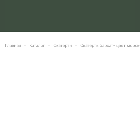
–
–
–
Главная
Каталог
Скатерти
Скатерть бархат- цвет морс