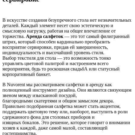
В искусстве создания безупречного стола нет незначительных
деталей. Каждый элемент несет свою эстетическую и
смысловую нагрузку, работая на общее впечатление от
торжества.
Аренда салфеток
— это тот самый филигранный
штрих, который способен кардинально преобразить
восприятие сервировки, придав ей завершенность,
индивидуальность и высочайший уровень стиля.
Выбор текстиля для стола — это возможность тонко
управлять цветовой палитрой и настроением всего
мероприятия, будь то роскошная свадьбА или статусный
корпоративный банкет.
В Nuvorent мы рассматриваем салфетки в аренду как
полноценный инструмент дизайна. Они являются связующим
звеном между изысканной посудой,
благородными скатертями и общим замыслом декора.
Правильно подобранная салфетка может стать акцентом,
поддержать цветовую тему или, наоборот, выступить в роли
сдержанного фона для столовых приборов и
изящных бокалов. Это решение, которое говорит о внимании
хозяев к каждой, даже самой малой, составляющей
гостеприимства.